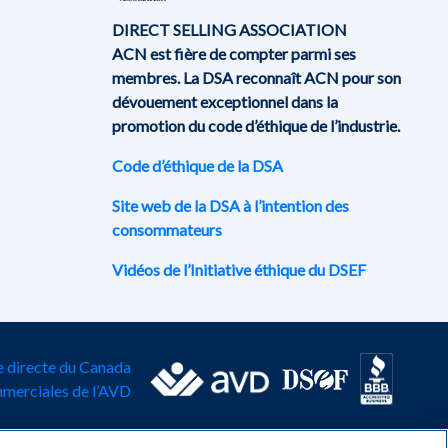
DIRECT SELLING ASSOCIATION
ACN est fière de compter parmi ses
membres. La DSA reconnaît ACN pour son
dévouement exceptionnel dans la
promotion du code d’éthique de l’industrie.
Code d’éthique de la DSA
Site web de la DSA à l’intention des
consommateurs
Vidéos de l’Initiative éthique du DSEF
te directe du Canada
mmerciales de l’AVD
et conditions
|
Déclaration de gains
|
Prix et distinctions
|