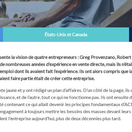
États-Unis et Canada
nte la vision de quatre entrepreneurs : Greg Provenzano, Robert
de nombreuses années d’expérience en vente directe, mais ils n’étai
’emploi dont ils avaient fait l’expérience. Ils ont alors compris que 
aient faire partie était de créer cette entreprise.
ote jaune et y ont rédigé un plan d’affaires. D’un côté de la page, ils 
ssance, et de l’autre, tout ce qui ne fonctionne pas. Ils ont ensuite d
é contenant ce qui allait devenir les principes fondamentaux d’ACN 
engagement à toujours mettre les besoins des masses devant leurs 
ent l'entreprise aujourd'hui, plus de deux décennies plus tard.