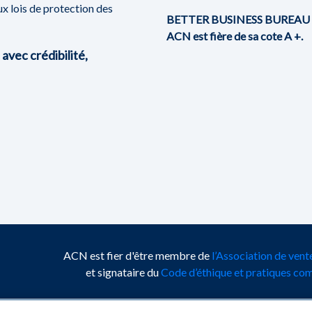
x lois de protection des
BETTER BUSINESS BUREAU
ACN est fière de sa cote A +.
avec crédibilité,
ACN est fier d'être membre de
l’Association de ven
et signataire du
Code d’éthique et pratiques co
cations du Canada C.R.I.
|
Politique de confidentialité
|
Modalités 